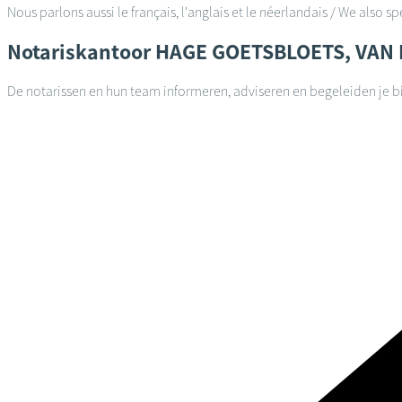
Nous parlons aussi le français, l'anglais et le néerlandais / We also s
Notariskantoor
HAGE GOETSBLOETS, VAN
De notarissen en hun team informeren, adviseren en begeleiden je bi