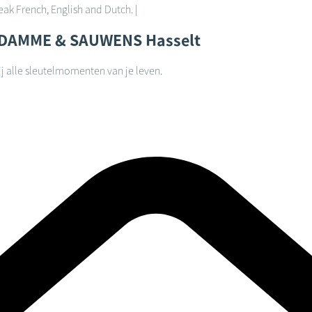
peak French, English and Dutch. |
 DAMME & SAUWENS
Hasselt
j alle sleutelmomenten van je leven.